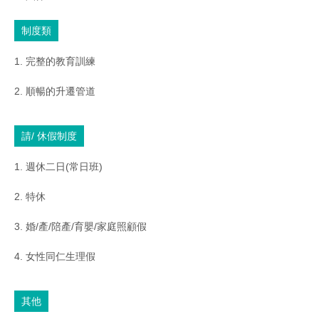
制度類
1. 完整的教育訓練
2. 順暢的升遷管道
請/ 休假制度
1. 週休二日(常日班)
2. 特休
3. 婚/產/陪產/育嬰/家庭照顧假
4. 女性同仁生理假
其他