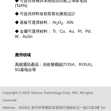
◆ 可提供各種與系統阻抗匹配之薄膜電阻
(TaXN)
◆ 可提供焊料各類客製化圖形設計
◆ 基板可選擇材料：
Al
O
、
AlN
2
3
◆ 金屬可選擇材料：
Ti
、
Cu
、
Au
、
Pt
、
Pd
、
W
、
AuSn
應用領域
高頻通訊產品：光收發模組
(TOSA
、
ROSA)
、
5G
基地台等
Copyright © 2016 Xsense Technology Corp, INC. All rights
reserved.
Address : 350401 新竹科學園區苗栗縣竹南鎮科北一路21號3樓
Tel: