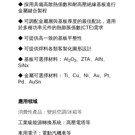
◆ 採用具備高散熱係數和耐高壓絕緣基板進行
金屬鍵合製程
◆ 可調配金屬層與基板厚度的最佳配比，適用
於多種功率元件的熱膨脹係數
(CTE)
需求
◆ 可提供高一致的基板平整性
◆ 可提供焊料各類客製化圖形設計
◆ 基板可選擇材料：
Al
O
、
ZTA
、
AlN
、
2
3
SiNx
◆ 金屬可選擇材料：
Ti
、
Cu
、
Ni
、
Au
、
Pt
、
Pd
、
AuSn
應用領域
消費性產品：變頻空調/冰箱等
工業級能源轉換系統：高壓電塔等
車用電子：電動汽機車等