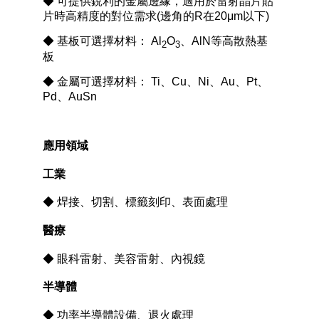
◆ 可提供銳利的金屬邊緣，適用於雷射晶片貼
片時高精度的對位需求(邊角的R在20μm以下)
◆ 基板可選擇材料： Al
O
、AlN等高散熱基
2
3
板
◆ 金屬可選擇材料： Ti、Cu、Ni、Au、Pt、
Pd、AuSn
應用領域
工業
◆
焊接、切割、標籤刻印、表面處理
醫療
◆
眼科雷射、美容雷射、內視鏡
半導體
◆
功率半導體設備、退火處理